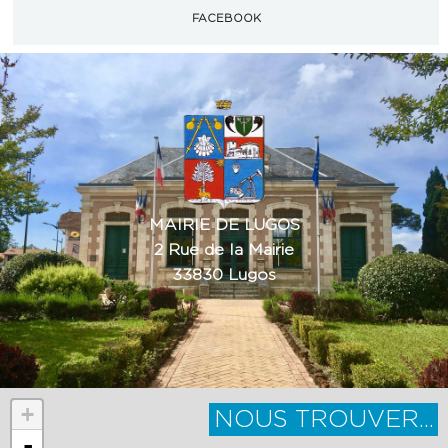
FACEBOOK
MAIRIE DE LUGOS
2 Rue de la Mairie
33830 Lugos
+
NOUS TROUVER...
-