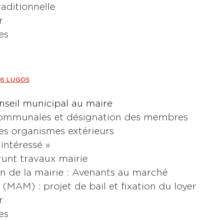
aditionnelle
r
es
26 LUGOS
nseil municipal au maire
communales et désignation des membres
es organismes extérieurs
intéressé »
runt travaux mairie
on de la mairie : Avenants au marché
(MAM) : projet de bail et fixation du loyer
r
es