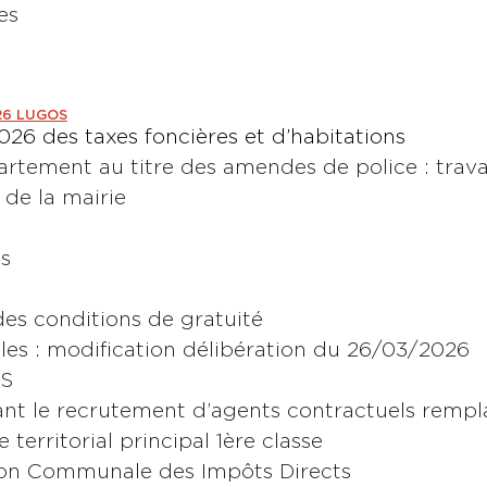
es
26 LUGOS
026 des taxes foncières et d’habitations
tement au titre des amendes de police : travau
de la mairie
es
 des conditions de gratuité
les : modification délibération du 26/03/2026
IS
sant le recrutement d’agents contractuels rempl
territorial principal 1
ère
classe
on Communale des Impôts Directs