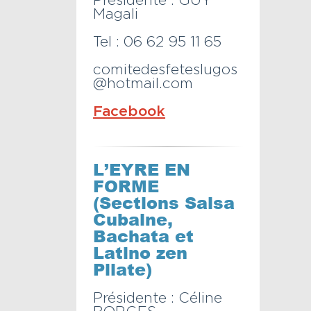
Présidente : GUY
Magali
Tel : 06 62 95 11 65
comitedesfeteslugos
@hotmail.com
Facebook
L’EYRE EN
FORME
(Sections Salsa
Cubaine,
Bachata et
Latino zen
Pilate)
Présidente : Céline