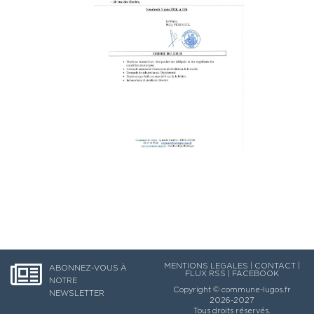
MENTIONS LEGALES
|
CONTACT
|
ABONNEZ-VOUS À
FLUX RSS
|
FACEBOOK
NOTRE
Copyright ©
commune-lugos.fr
NEWSLETTER
2026-2027
Tous droits réservés.